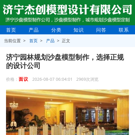
首页
产品
分类
知识
问答
联系
当前位置 >
首页
>
产品
> 正文
济宁园林规划沙盘模型制作，选择正规
的设计公司
面议
价格：
2026-08-07 06:04:01 2969次浏览