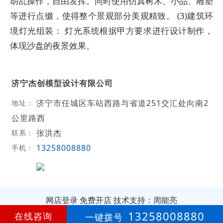
胡乱操作，自由发挥。同时使用仿真树木、小品、雕塑
等进行点缀，使得整个景观部分美观精致。 (3)建筑环
境灯光组装： 灯光系统根据甲方要求进行设计制作，
体现沙盘的夜景效果。
济宁杰创模型设计有限公司
济宁市任城区车站西路与省道251交汇处向南2
地址：
公里路西
张洪杰
联系：
13258008880
手机：
网店登录
免费开店
技术支持：周能亮
13258008880
在线咨询
一键拨号
第
15年