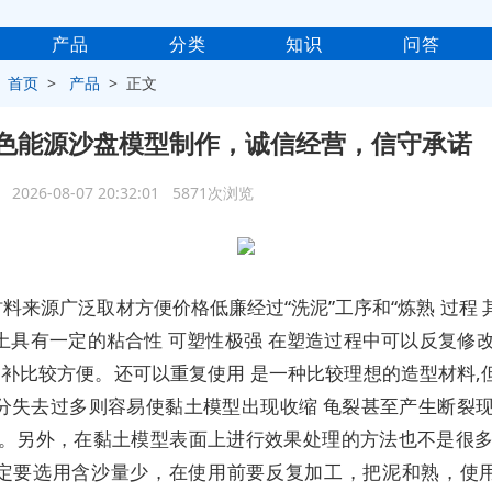
产品
分类
知识
问答
>
首页
>
产品
> 正文
色能源沙盘模型制作，诚信经营，信守承诺
2026-08-07 20:32:01 5871次浏览
料来源广泛取材方便价格低廉经过“洗泥”工序和“炼熟 过程 
土具有一定的粘合性 可塑性极强 在塑造过程中可以反复修改
填，补比较方便。还可以重复使用 是一种比较理想的造型材料,
分失去过多则容易使黏土模型出现收缩 龟裂甚至产生断裂现
 。另外，在黏土模型表面上进行效果处理的方法也不是很多
定要选用含沙量少，在使用前要反复加工，把泥和熟，使