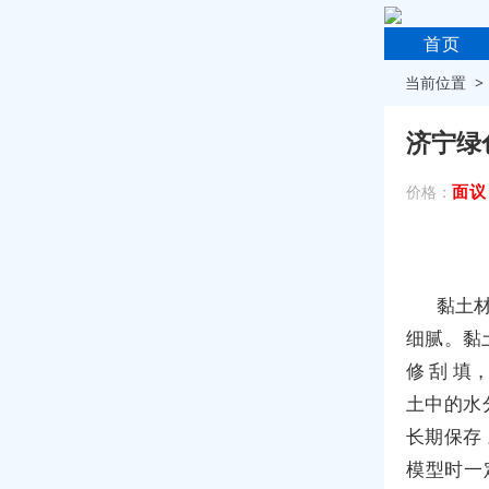
首页
当前位置 
济宁绿
面议
价格：
黏土材
细腻。黏
修 刮 
土中的水
长期保存
模型时一