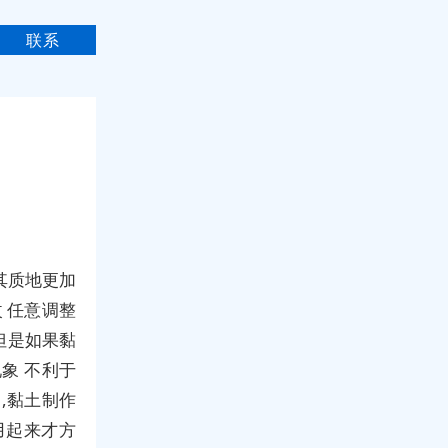
联系
其质地更加
 任意调整
但是如果黏
象 不利于
,黏土制作
用起来才方