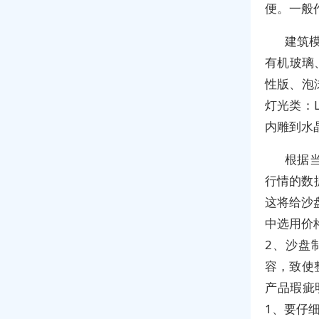
便。一般
建筑模
有机玻璃
性版、泡沫
灯光类：
内雕到水
根据
行情的数
这将给沙
中选用价
2、沙盘
容，致使
产品瑕疵
1、要仔