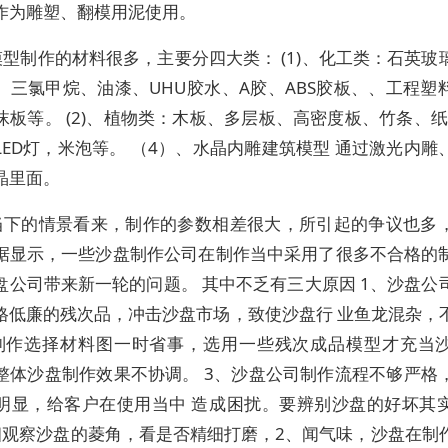
作为雕塑、翻模用泥使用。
型制作的材料很多，主要分四大类： (1)、化工类：石英玻
、三氯甲烷、油漆、UHU胶水、A胶、ABS胶板、、工程塑
板等。 (2)、植物类：木板、多层板、高密度板、竹条、纸板
LED灯，米泡等。 （4）、水晶内雕建筑模型 通过激光内雕
晶里面。
当下的情景看来，制作的参数相差很大，所引起的争议也多
据显示，一些沙盘制作公司在制作当中采用了很多不合格的
盘公司带来新一轮的问题。 其中不乏有三大原因 1、沙盘公
格低廉的残次品，冲击沙盘市场，致使沙盘行 业鱼龙混杂，
制作选择材料图一时省事，选用一些残次成品模型才充当
整体沙盘制作效果不协调。 3、沙盘公司制作流程不够严格
明显，给客户在使用当中 造成困扰。要辨别沙盘的好坏其
细观察沙盘的菱角，看是否精细打磨，2、闻气味，沙盘在制