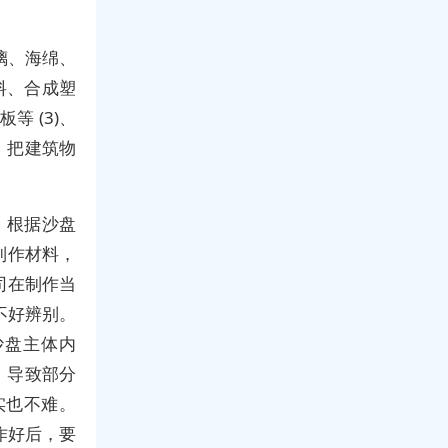
璃、海绵、
料、合成塑
等 (3)、
、把建筑物
，根据沙盘
制作材料，
司在制作当
不好辨别。
沙盘主体内
，导致部分
实也不难。
作好后，要